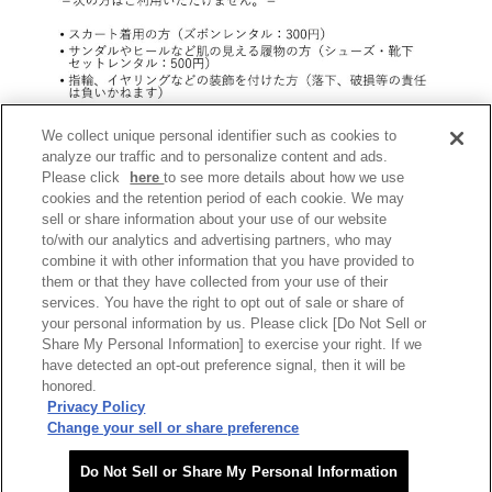
We collect unique personal identifier such as cookies to
analyze our traffic and to personalize content and ads.
西山ドライブウエイ株式会社
Please click
here
to see more details about how we use
cookies and the retention period of each cookie. We may
sell or share information about your use of our website
嵐山–高雄パークウエイに関する
to/with our analytics and advertising partners, who may
combine it with other information that you have provided to
お問い合わせ
them or that they have collected from your use of their
services. You have the right to opt out of sale or share of
075-871-1221
your personal information by us. Please click [Do Not Sell or
Share My Personal Information] to exercise your right. If we
have detected an opt-out preference signal, then it will be
FAX: 075-864-3925
honored.
Privacy Policy
高雄事務所 受付時間: 9:00〜17:00
Change your sell or share preference
Do Not Sell or Share My Personal Information
お問い合わせフォーム