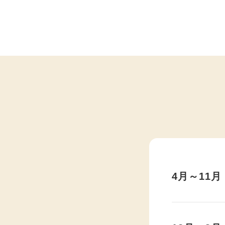
4⽉～11⽉