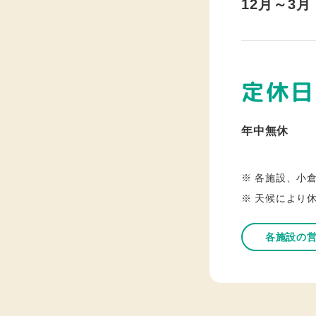
12⽉～3月
定休日
年中無休
※ 各施設、小倉
※ 天候により
各施設の