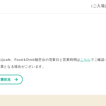
（ご⼊場は
山cafe、Food＆Drink観空台の営業⽇と営業時間は
こちら
でご確認
休業となる場合がございます。
営業状況