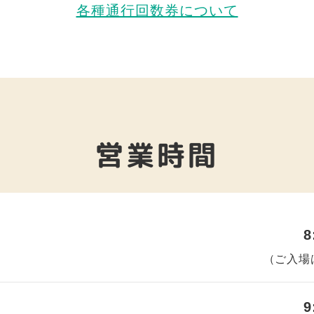
各種通行回数券について
営業時間
8
（ご⼊場は
9